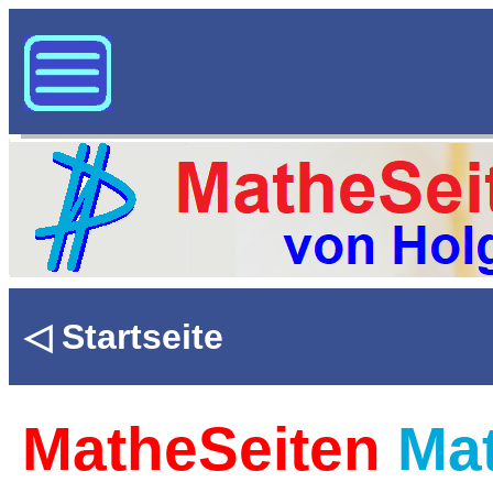
◁ Startseite
MatheSeiten
Mat