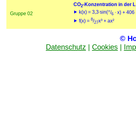
CO
-Konzentration in der L
2
𝜋
⯈ k(x) = 3,3∙sin(
/
∙ x) + 406
Gruppe 02
6
8
⯈ f(x) =
/
x³ + ax²
27
© Ho
Datenschutz
|
Cookies
|
Imp