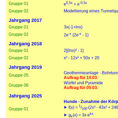
0,5x
-0,5x
Gruppe 01
e
+ e
Gruppe 02
Modellierung eines Tunnelqu
Jahrgang 2017
Gruppe 01
3x(-1+lnx)
-x
-x
Gruppe 02
2e
(2e
- 1)
Jahrgang 2018
Gruppe 01
2[(lnx)² - 1]
Gruppe 02
x³ - 12x² + 50x + 20
Jahrgang 2019
Geothermieanlage - Bohrtun
Gruppe 05
Auftrag für 10.03.
Würfel und Pyramide
Gruppe 06
Auftrag für 05.03.
Jahrgang 2025
Hunde - Zunahme der Kör
1
⯈ f(x) =
/
∙(2x³ - 43x² + 24
Gruppe 01
100
kx
⯈ g
(x) = 3x∙e
k