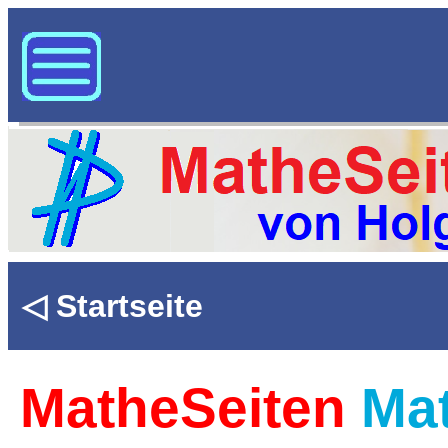
◁ Startseite
MatheSeiten
Mat