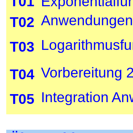
T01
Exponentialfu
Anwendungen e
T02
Logarithmusfu
T03
Vorbereitung 2
T04
Integration A
T05