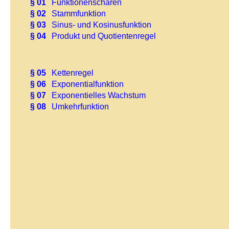
§ 01
Funktionenscharen
§ 02
Stammfunktion
§ 03
Sinus- und Kosinusfunktion
§ 04
Produkt und Quotientenregel
§ 05
Kettenregel
§ 06
Exponentialfunktion
§ 07
Exponentielles Wachstum
§ 08
Umkehrfunktion