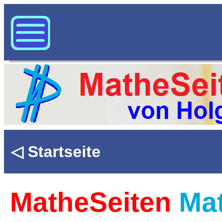
◁ Startseite
MatheSeiten
Mat